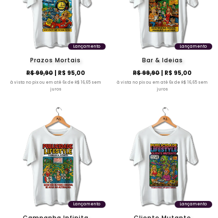
Lançamento
Lançamento
Prazos Mortais
Bar & Ideias
R$ 99,90
| R$ 95,00
R$ 99,90
| R$ 95,00
à vista no pix ou em até 6x de R$ 16,65 sem
à vista no pix ou em até 6x de R$ 16,65 sem
juros
juros
Lançamento
Lançamento
Campanha Infinita
Cliente Mutante