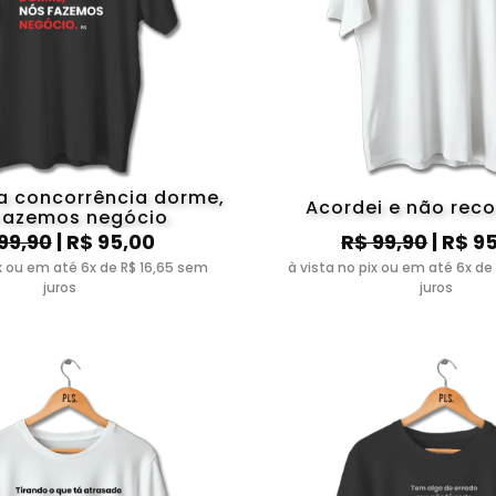
a concorrência dorme,
Acordei e não re
fazemos negócio
99,90
| R$ 95,00
R$ 99,90
| R$ 9
ix ou em até 6x de R$ 16,65 sem
à vista no pix ou em até 6x de
juros
juros