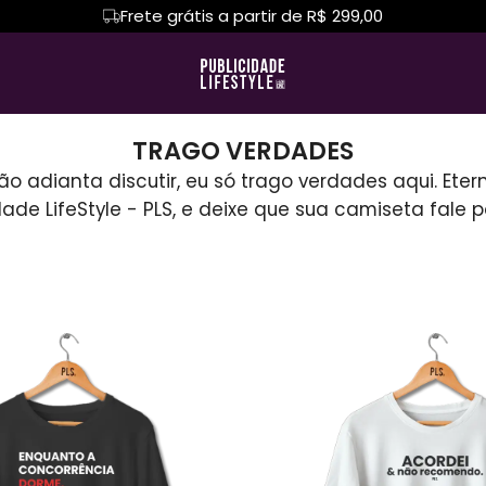
Frete grátis a partir de R$ 299,00
 É MAIS
TRAGO VERDADES
Camiseta Algodão Peruano
Hoodie Moletom
MARKETING DIGIT
TRAGO VERDADES
o adianta discutir, eu só trago verdades aqui. Etern
TERS
Camiseta Oversized
MY LIFE
YEARBOOK
dade LifeStyle - PLS, e deixe que sua camiseta fale p