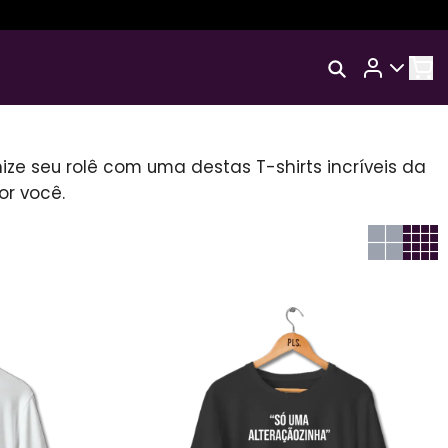
Rastrear Meu Pedido
AL
Trocar Meu Pedido
ize seu rolê com uma destas T-shirts incríveis da
or você.
Avaliar Meu Pedido
Entrar | Cadastrar