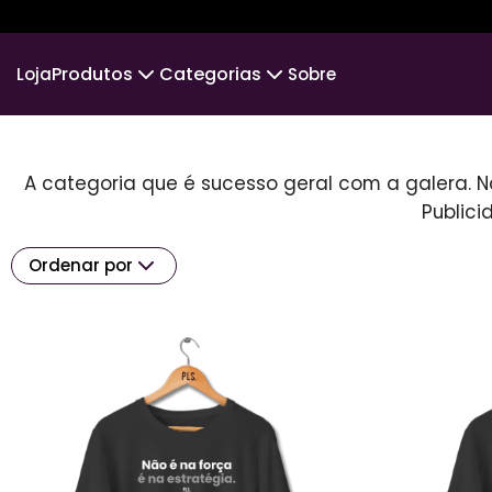
Produtos
Categorias
Loja
Sobre
Camiseta
PLS PRIME
Camiseta Infantil
MENOS
A categoria que é sucesso geral com a galera. Nã
Suéter Moletom
CINE & MÚSICA
Body Infantil
POS
Publici
VIAJANTE
Ordenar por