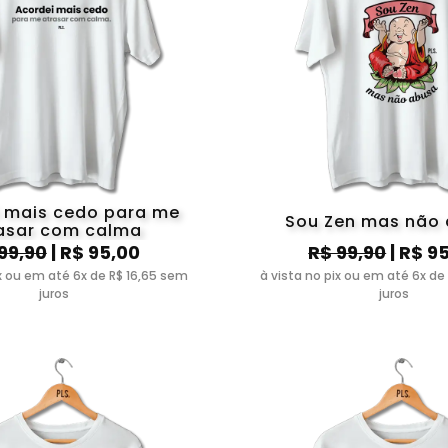
 mais cedo para me
Sou Zen mas não
asar com calma
99,90
| R$ 95,00
R$ 99,90
| R$ 9
ix ou em até 6x de R$ 16,65 sem
à vista no pix ou em até 6x de
juros
juros