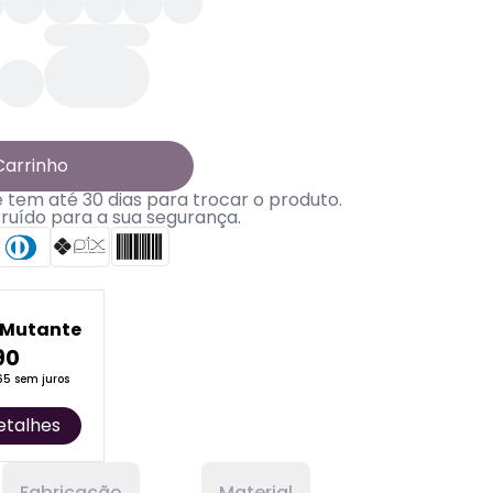
Carrinho
tem até 30 dias para trocar o produto.
truído para a sua segurança.
 Mutante
90
65 sem juros
etalhes
Fabricação
Material