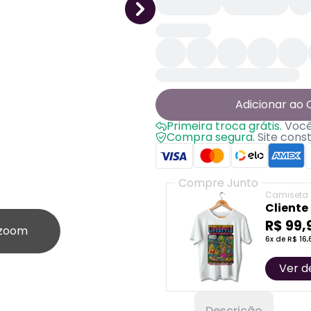
Adicionar ao 
Primeira troca grátis.
Você 
Compra segura.
Site cons
Compre Junto
Camiseta
Cliente
R$ 99,
 zoom
6x de R$ 16,
Ver d
Descrição