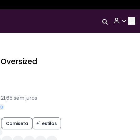
Rastrear Meu
TAL
Pedido
Trocar Meu Pedido
Avaliar Meu Pedido
 Oversized
Entrar | Cadastrar
 21,65 sem juros
ga
Camiseta
+1 estilos