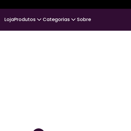
Loja
Produtos
Categorias
Sobre
Camiseta
PLS PRIME
Camiseta Infantil
MENOS
Suéter Moletom
CINE & MÚSICA
Body Infantil
POS
VIAJANTE