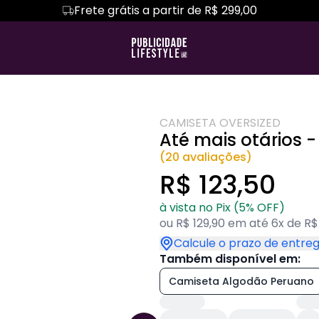
Frete grátis a partir de R$ 299,00
 É MAIS
TRAGO VERDADES
Camiseta Algodão Peruano
Hoodie Moletom
MARKETING DIGI
TERS
Camiseta Oversized
MY LIFE
YEARBOOK
CAMISETA OVERSIZED
Até mais otários -
(20 avaliações)
R$ 123,50
à vista no Pix (5% OFF)
ou R$ 129,90 em até 6x de R$
Calcule o prazo de entre
Também disponível em:
Camiseta Algodão Peruano