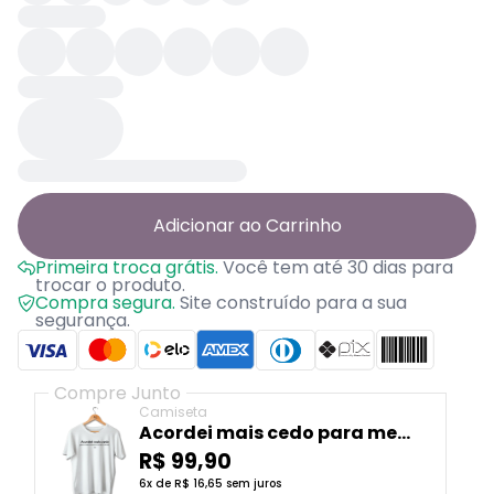
Adicionar ao Carrinho
Primeira troca grátis.
Você tem até 30 dias para
trocar o produto.
Compra segura.
Site construído para a sua
segurança.
Compre Junto
Camiseta
Acordei mais cedo para me
atrasar com calma
R$ 99,90
6x de R$ 16,65 sem juros