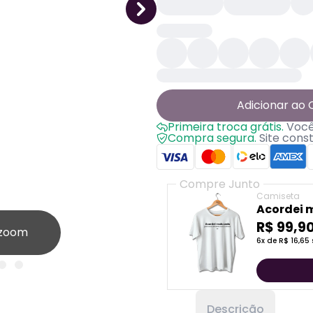
Adicionar ao 
Primeira troca grátis.
Você 
Compra segura.
Site cons
Compre Junto
Camiseta
Acordei 
calma
R$ 99,9
 zoom
6x de R$ 16,65 
Descrição