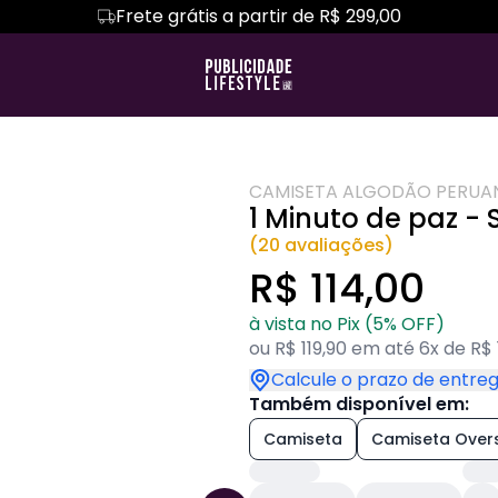
Frete grátis a partir de R$ 299,00
 É MAIS
TRAGO VERDADES
Camiseta Algodão Peruano
Hoodie Moletom
MARKETING DIGI
TERS
Camiseta Oversized
MY LIFE
YEARBOOK
CAMISETA ALGODÃO PERUA
1 Minuto de paz -
(20 avaliações)
R$ 114,00
à vista no Pix (5% OFF)
ou R$ 119,90 em até 6x de R$ 
Calcule o prazo de entre
Também disponível em:
Camiseta
Camiseta Over