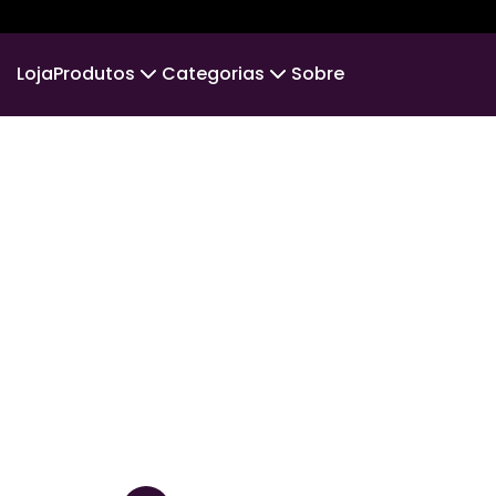
Loja
Produtos
Categorias
Sobre
Camiseta
PLS PRIME
Camiseta Infantil
MENOS
Suéter Moletom
CINE & MÚSICA
Body Infantil
POS
VIAJANTE