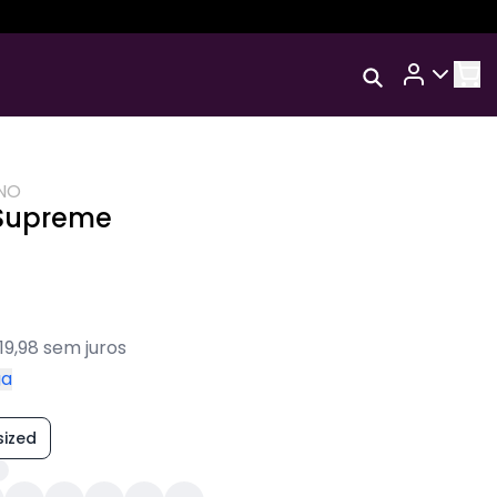
Rastrear Meu
TAL
Pedido
Trocar Meu Pedido
NO
Avaliar Meu Pedido
 Supreme
Entrar | Cadastrar
19,98 sem juros
ga
sized