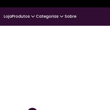
Loja
Produtos
Categorias
Sobre
Camiseta
PLS PRIME
Camiseta Infantil
MENOS
Suéter Moletom
CINE & MÚSICA
Body Infantil
POS
VIAJANTE