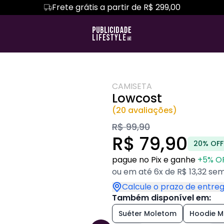
Frete grátis a partir de R$ 299,00
 É MAIS
TRAGO VERDADES
Camiseta Algodão Peruano
Hoodie Moletom
MARKETING DIGI
TERS
Camiseta Oversized
MY LIFE
YEARBOOK
CAMISETA
Lowcost
(20 avaliações)
R$ 99,90
R$ 79,90
20% OFF
pague no Pix e ganhe
+5% O
ou em até 6x de R$ 13,32 sem
Calcule o prazo de entre
Também disponível em:
Suéter Moletom
Hoodie 