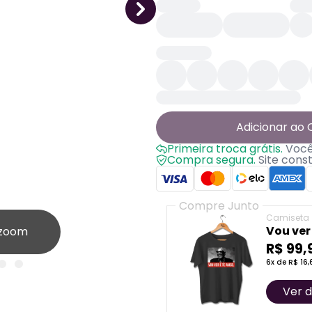
Adicionar ao 
Primeira troca grátis.
Você 
Compra segura.
Site cons
Compre Junto
Camiseta
Vou ver 
 zoom
R$ 99,
6x de R$ 16,
Ver d