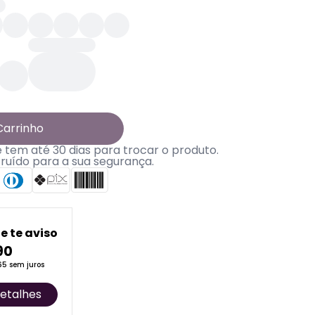
Carrinho
tem até 30 dias para trocar o produto.
truído para a sua segurança.
e te aviso
90
65 sem juros
etalhes