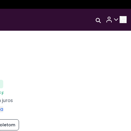
Rastrear Meu
TAL
Pedido
Trocar Meu Pedido
Avaliar Meu Pedido
Entrar | Cadastrar
FF
 juros
ga
Moletom