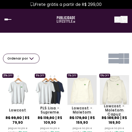
Frete grátis a partir de R$ 299,00
Ordenar por
20% OFF
8% OFF
11% OFF
10% OFF
Lowcost -
PLS Lisa -
Lowcost -
Lowcost
Moletom
Supreme
Moletom
Capuz
R$ 99,90
| R$
R$ 119,90
| R$
R$ 179,90
| R$
R$ 189,90
| R$
79,90
109,90
159,90
169,90
pague no pix e
pague no pix e
pague no pix e
pague no pix e