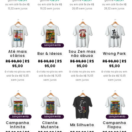
ganhe
+5% OFF
ganhe
+5% OFF
ganhe
+5% OFF
ganhe
+5% OFF
ou em até 6x de R$
ou em até 6x de R$
ou em até 6x de R$
ou em até 6x de R$
13,32 sem juros
18,32 sem juros
26,65 sem juros
28,32 sem juros
Lançamento
Até mais
Sou Zen mas
Bar & Ideias
Wrong Park
otários
não abusa
R$ 99,90
| R$
R$ 99,90
| R$
R$ 99,90
| R$
R$ 99,90
| R$
95,00
95,00
95,00
95,00
à vista no pix ou em
à vista no pix ou em
à vista no pix ou em
à vista no pix ou em
até 6x de R$ 16,65
até 6x de R$ 16,65
até 6x de R$ 16,65
até 6x de R$ 16,65
sem juros
sem juros
sem juros
sem juros
Lançamento
Lançamento
Lançamento
Campanha
Cliente
Campanha
Mk Silhueta
Infinita
Mutante
Flopou