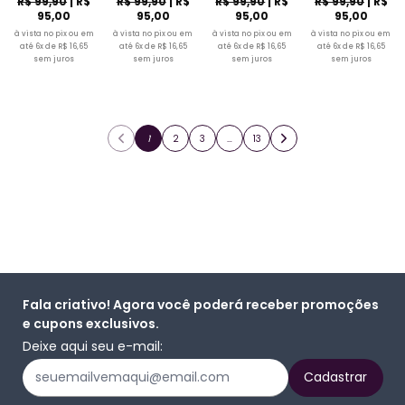
R$ 99,90
| R$
R$ 99,90
| R$
R$ 99,90
| R$
R$ 99,90
| R$
95,00
95,00
95,00
95,00
à vista no pix ou em
à vista no pix ou em
à vista no pix ou em
à vista no pix ou em
até 6x de R$ 16,65
até 6x de R$ 16,65
até 6x de R$ 16,65
até 6x de R$ 16,65
sem juros
sem juros
sem juros
sem juros
1
2
3
…
13
Fala criativo! Agora você poderá receber promoções
e cupons exclusivos.
Deixe aqui seu e-mail: