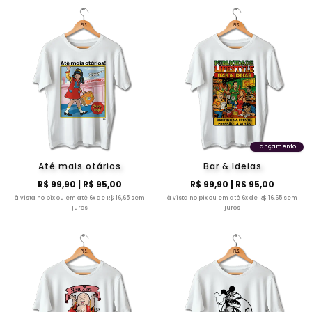
Lançamento
Até mais otários
Bar & Ideias
R$ 99,90
| R$ 95,00
R$ 99,90
| R$ 95,00
à vista no pix ou em até 6x de R$ 16,65 sem
à vista no pix ou em até 6x de R$ 16,65 sem
juros
juros